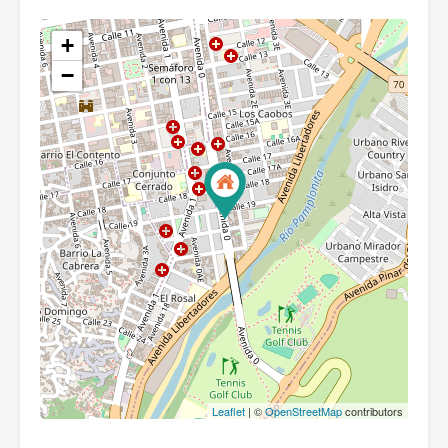
+
−
Leaflet
| ©
OpenStreetMap
contributors