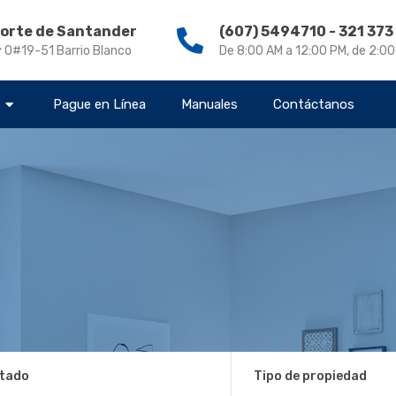
Norte de Santander
(607) 5494710 - 321 37
v 0#19-51 Barrio Blanco
De 8:00 AM a 12:00 PM, de 2:0
s
Pague en Línea
Manuales
Contáctanos
tado
Tipo de propiedad