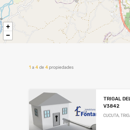
+
−
1
a
4
de
4
propiedades
TRIGAL DE
V3842
CUCUTA, TRIG