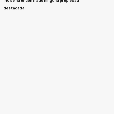
¡No se ha encontrado ninguna propiedad
destacada!