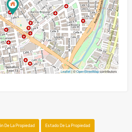
Leaflet
| ©
OpenStreetMap
contributors
ón De La Propiedad
Estado De La Propiedad