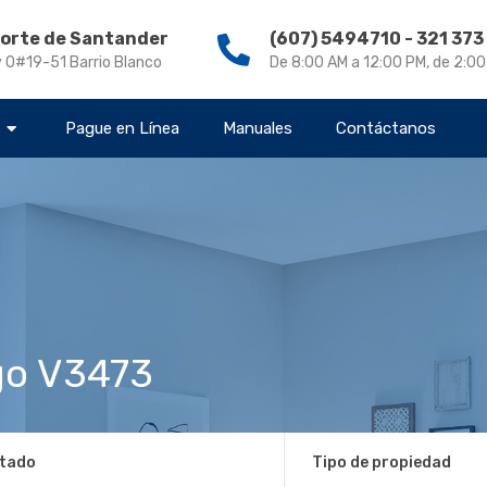
Norte de Santander
(607) 5494710 - 321 37
v 0#19-51 Barrio Blanco
De 8:00 AM a 12:00 PM, de 2:0
s
Pague en Línea
Manuales
Contáctanos
o V3473
tado
Tipo de propiedad