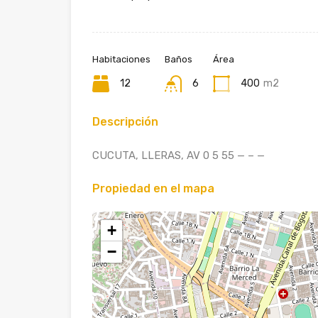
Habitaciones
Baños
Área
12
6
400
m2
Descripción
CUCUTA, LLERAS, AV 0 5 55 — – —
Propiedad en el mapa
+
−