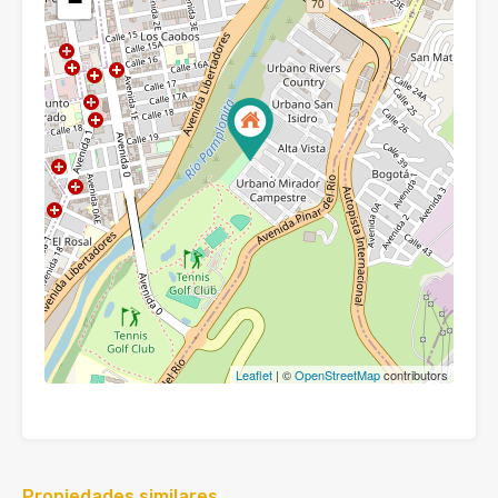
−
Leaflet
| ©
OpenStreetMap
contributors
Propiedades similares