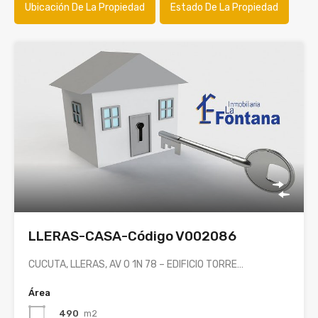
Ubicación De La Propiedad
Estado De La Propiedad
LLERAS-CASA-Código V002086
CUCUTA, LLERAS, AV 0 1N 78 – EDIFICIO TORRE…
Área
490
m2