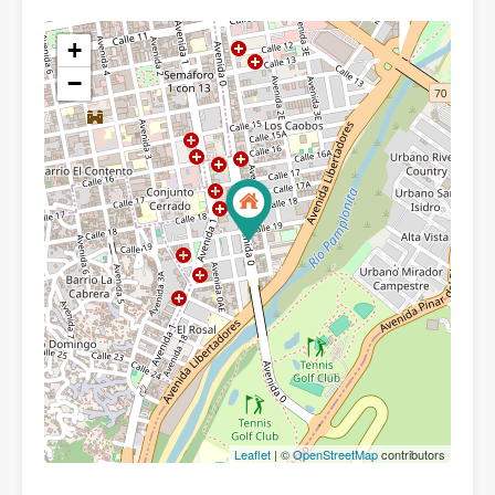
+
−
Leaflet
| ©
OpenStreetMap
contributors