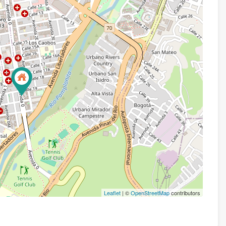
Leaflet
| ©
OpenStreetMap
contributors