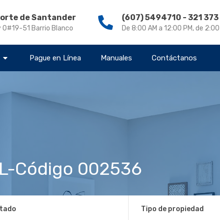
Norte de Santander
(607) 5494710 - 321 37
v 0#19-51 Barrio Blanco
De 8:00 AM a 12:00 PM, de 2:0
s
Pague en Línea
Manuales
Contáctanos
L-Código 002536
tado
Tipo de propiedad