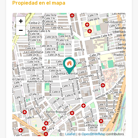
Propiedad en el mapa
+
−
Leaflet
| ©
OpenStreetMap
contributors