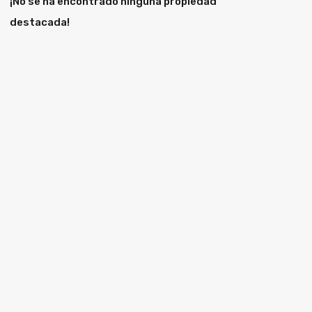
¡No se ha encontrado ninguna propiedad
destacada!