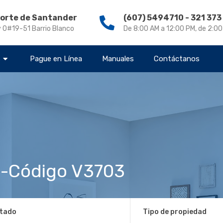
Norte de Santander
(607) 5494710 - 321 37
v 0#19-51 Barrio Blanco
De 8:00 AM a 12:00 PM, de 2:0
s
Pague en Línea
Manuales
Contáctanos
-Código V3703
tado
Tipo de propiedad