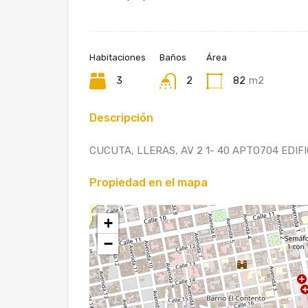
Habitaciones
Baños
Área
3
2
82
m2
Descripción
CUCUTA, LLERAS, AV 2 1- 40 APTO704 EDIF
Propiedad en el mapa
+
−