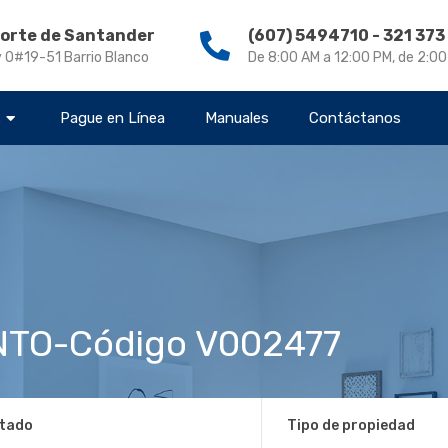
Norte de Santander
(607) 5494710 - 321 37
v 0#19-51 Barrio Blanco
De 8:00 AM a 12:00 PM, de 2:0
s
Pague en Línea
Manuales
Contáctanos
TO-Código V002477
tado
Tipo de propiedad