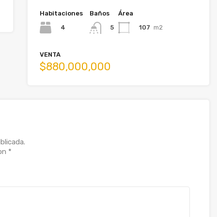
Habitaciones
Baños
Área
4
107
m2
5
VENTA
$880,000,000
blicada.
con
*