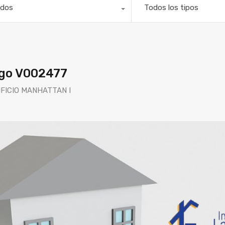
dos
Todos los tipos
go V002477
IFICIO MANHATTAN I