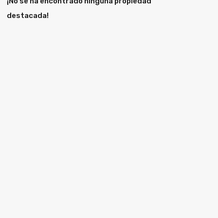
¡No se ha encontrado ninguna propiedad
destacada!