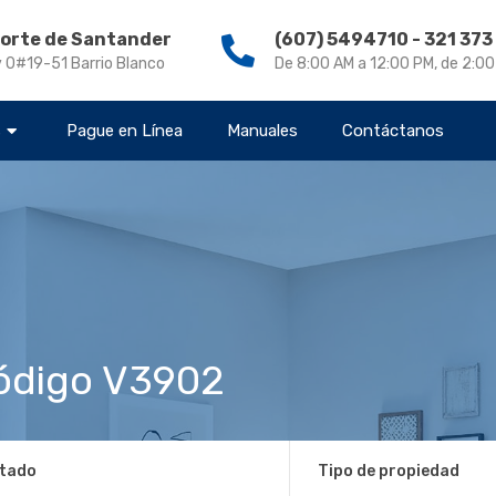
Norte de Santander
(607) 5494710 - 321 37
v 0#19-51 Barrio Blanco
De 8:00 AM a 12:00 PM, de 2:0
s
Pague en Línea
Manuales
Contáctanos
digo V3902
tado
Tipo de propiedad