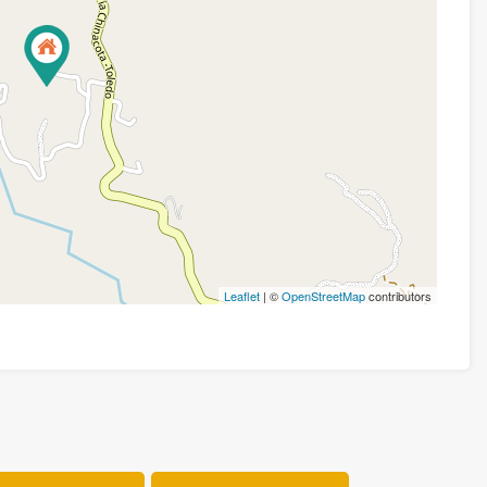
Leaflet
| ©
OpenStreetMap
contributors