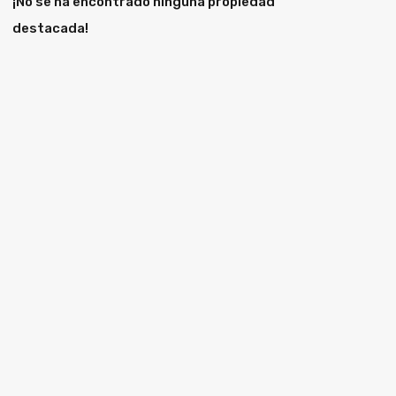
¡No se ha encontrado ninguna propiedad
destacada!