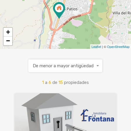
+
−
Leaflet
| ©
OpenStreetMap
De menor a mayor antigüedad
1
a
6
de
15
propiedades