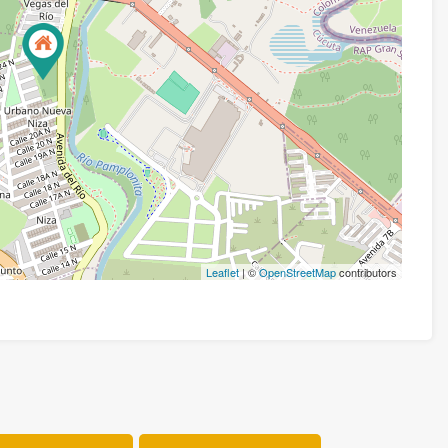
Leaflet
| ©
OpenStreetMap
contributors