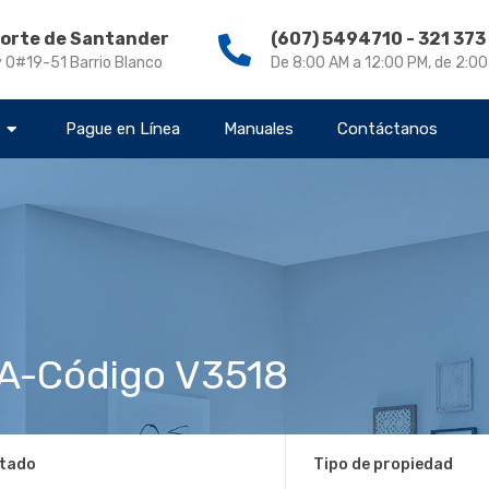
Norte de Santander
(607) 5494710 - 321 37
v 0#19-51 Barrio Blanco
De 8:00 AM a 12:00 PM, de 2:0
s
Pague en Línea
Manuales
Contáctanos
A-Código V3518
tado
Tipo de propiedad