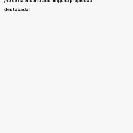
¡No se ha encontrado ninguna propiedad
destacada!