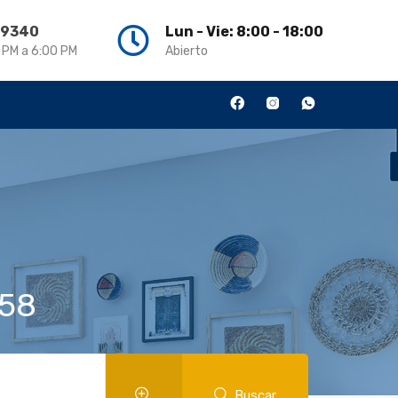
3 9340
Lun - Vie: 8:00 - 18:00
0 PM a 6:00 PM
Abierto
458
Buscar