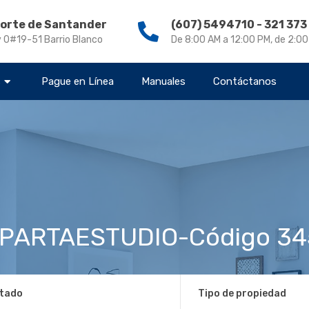
Norte de Santander
(607) 5494710 - 321 37
v 0#19-51 Barrio Blanco
De 8:00 AM a 12:00 PM, de 2:0
s
Pague en Línea
Manuales
Contáctanos
PARTAESTUDIO-Código 3
tado
Tipo de propiedad