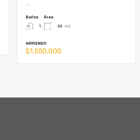
–…
Baños
Área
30
m2
1
ARRIENDO
$1,550,000