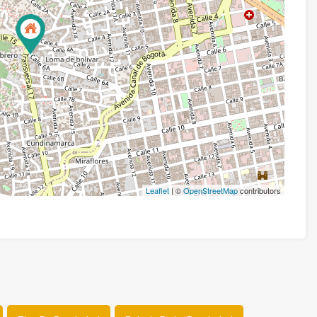
Leaflet
| ©
OpenStreetMap
contributors