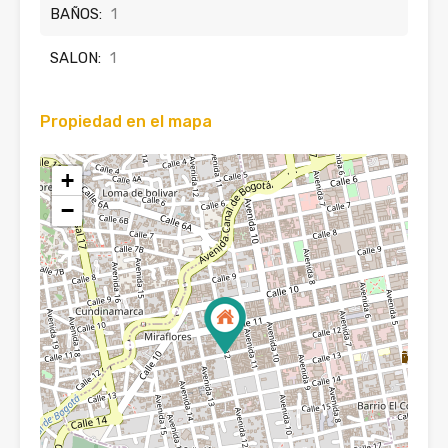
BAÑOS:
1
SALON:
1
Propiedad en el mapa
+
−