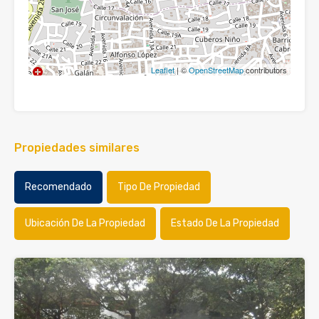
Leaflet
| ©
OpenStreetMap
contributors
Propiedades similares
Recomendado
Tipo De Propiedad
Ubicación De La Propiedad
Estado De La Propiedad