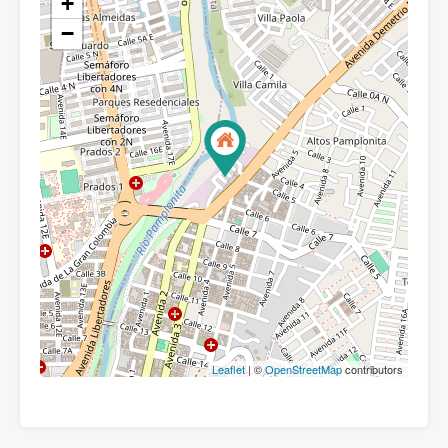
+
−
Leaflet
| ©
OpenStreetMap
contributors