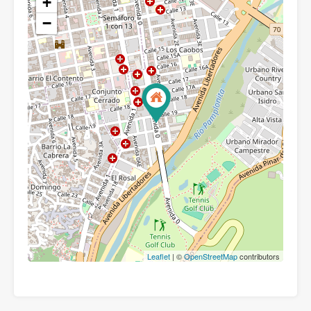
+
−
Leaflet
| ©
OpenStreetMap
contributors