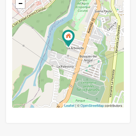
−
Leaflet
| ©
OpenStreetMap
contributors