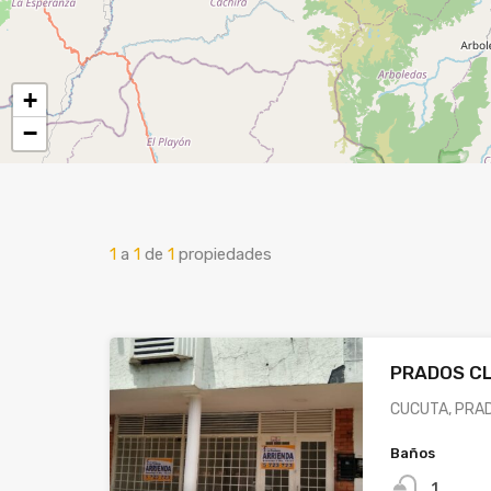
+
−
1
a
1
de
1
propiedades
PRADOS CL
CUCUTA, PRAD
Baños
1