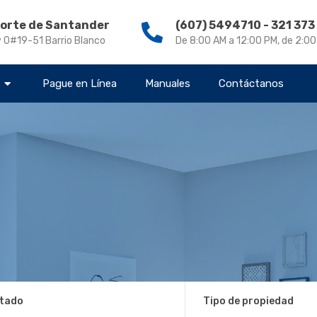
Norte de Santander
(607) 5494710 - 321 37
v 0#19-51 Barrio Blanco
De 8:00 AM a 12:00 PM, de 2:0
s
Pague en Línea
Manuales
Contáctanos
tado
Tipo de propiedad