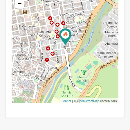
−
Leaflet
| ©
OpenStreetMap
contributors