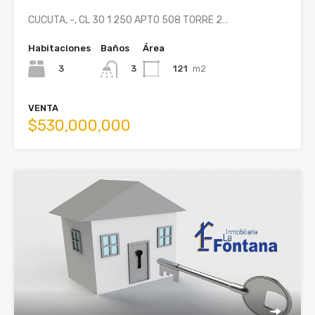
CUCUTA, -, CL 30 1 250 APTO 508 TORRE 2…
Habitaciones
Baños
Área
3
121
m2
3
VENTA
$530,000,000